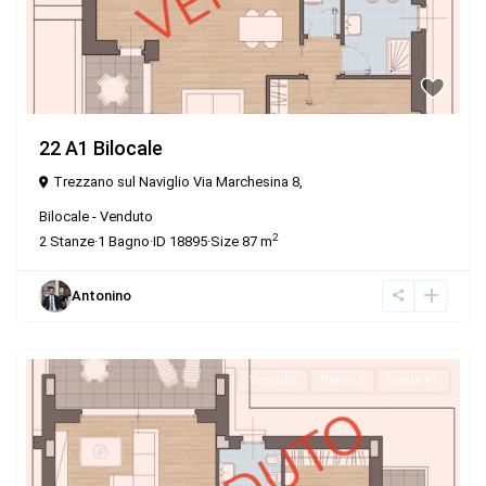
22 A1 Bilocale
Trezzano sul Naviglio Via Marchesina 8,
Bilocale
-
Venduto
2
2
Stanze
·
1
Bagno
·
ID
18895
·
Size
87 m
Antonino
Venduto
Piano 5
Scala A1