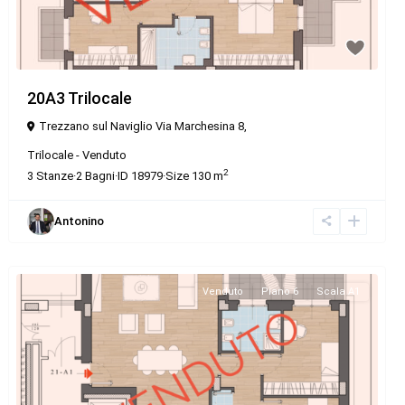
20A3 Trilocale
Trezzano sul Naviglio Via Marchesina 8,
Trilocale
-
Venduto
2
3
Stanze
·
2
Bagni
·
ID
18979
·
Size
130 m
Antonino
Venduto
Piano 6
Scala A1