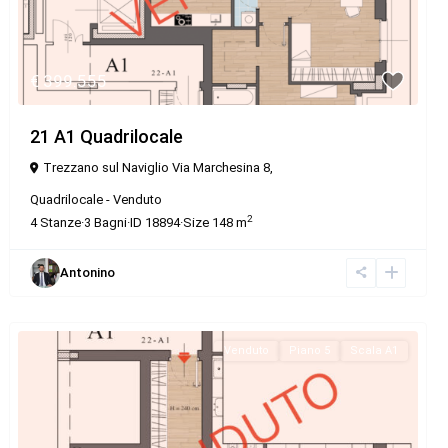
€ 399.555
21 A1 Quadrilocale
Trezzano sul Naviglio Via Marchesina 8,
Quadrilocale
-
Venduto
2
4
Stanze
·
3
Bagni
·
ID
18894
·
Size
148 m
Antonino
Venduto
Piano 5
Scala A1