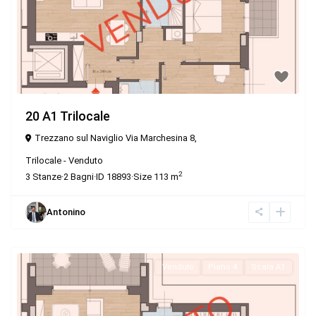
20 A1 Trilocale
Trezzano sul Naviglio Via Marchesina 8,
Trilocale
-
Venduto
2
3
Stanze
·
2
Bagni
·
ID
18893
·
Size
113 m
Antonino
Venduto
Piano 4
Scala A1