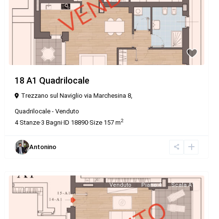
18 A1 Quadrilocale
Trezzano sul Naviglio via Marchesina 8,
Quadrilocale
-
Venduto
2
4
Stanze
·
3
Bagni
·
ID
18890
·
Size
157 m
Antonino
Venduto
Piano 4
Scala A1