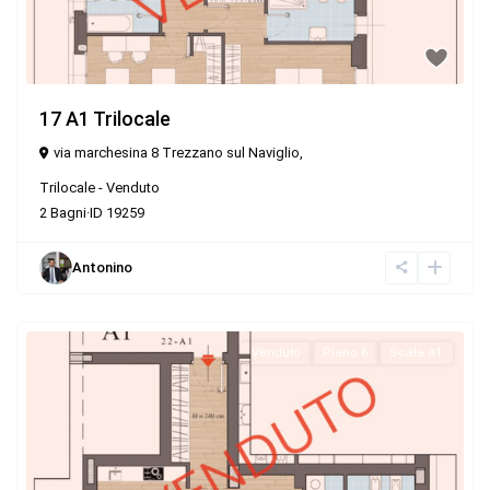
17 A1 Trilocale
via marchesina 8 Trezzano sul Naviglio,
Trilocale
-
Venduto
2
Bagni
·
ID
19259
Antonino
Venduto
Piano 6
Scala A1