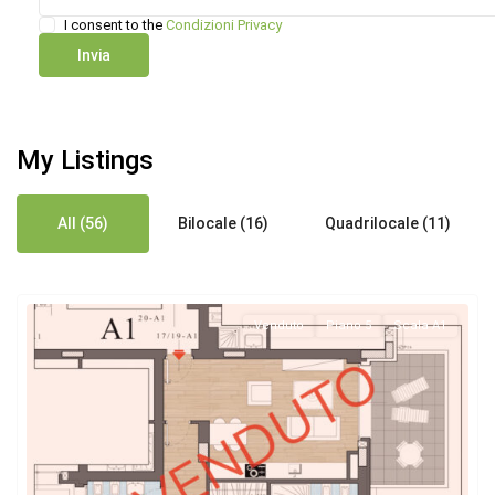
I consent to the
Condizioni Privacy
My Listings
All (56)
Bilocale (16)
Quadrilocale (11)
Venduto
Piano 5
Scala A1