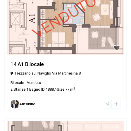
14 A1 Bilocale
Trezzano sul Naviglio Via Marchesina 8,
Bilocale
-
Venduto
2
2
Stanze
·
1
Bagno
·
ID
18887
·
Size
77 m
Antonino
Venduto
Piano 3
Scala A1