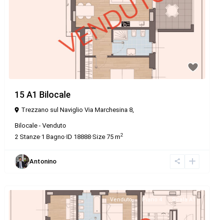
15 A1 Bilocale
Trezzano sul Naviglio Via Marchesina 8,
Bilocale
-
Venduto
2
2
Stanze
·
1
Bagno
·
ID
18888
·
Size
75 m
Antonino
Venduto
Piano 4
Scala A1