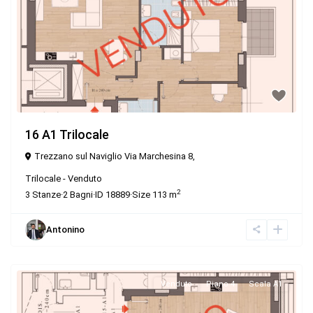
16 A1 Trilocale
Trezzano sul Naviglio Via Marchesina 8,
Trilocale
-
Venduto
2
3
Stanze
·
2
Bagni
·
ID
18889
·
Size
113 m
Antonino
Venduto
Piano 4
Scala A1