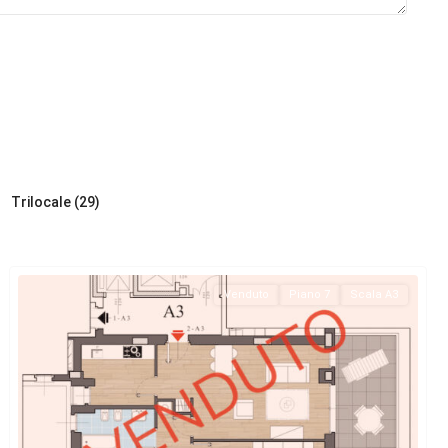
Trilocale (29)
Venduto
Piano 7
Scala A3