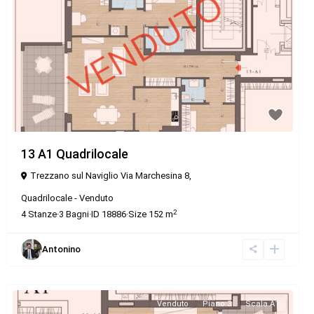
13 A1 Quadrilocale
Trezzano sul Naviglio Via Marchesina 8,
Quadrilocale
-
Venduto
2
4
Stanze
·
3
Bagni
·
ID
18886
·
Size
152 m
Antonino
Venduto
Piano 3
Scala A1