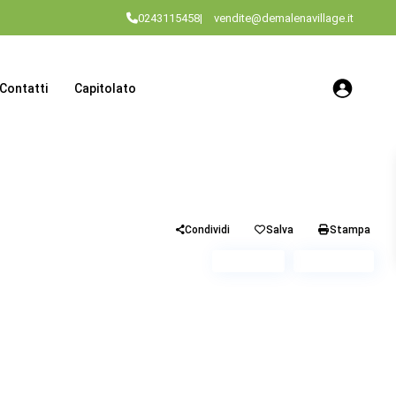
0243115458
|
vendite@demalenavillage.it
Contatti
Capitolato
Condividi
Salva
Stampa
Piano 4
Scala A1