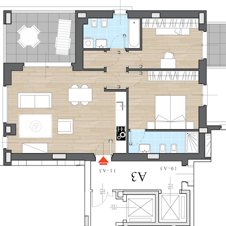
iHome Real Estate
Via G. Garibaldi 7
0243115458
info@ihomeitalia.it