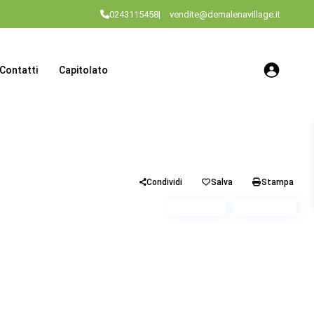
0243115458
|
vendite@demalenavillage.it
Contatti
Capitolato
Condividi
Salva
Stampa
Piano 4
Scala A3