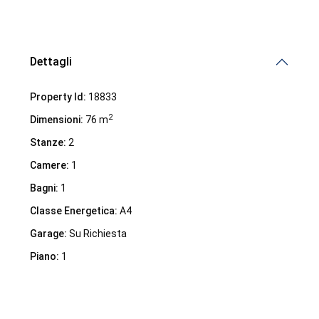
Dettagli
Property Id:
18833
2
Dimensioni:
76 m
Stanze:
2
Camere:
1
Bagni:
1
Classe Energetica:
A4
Garage:
Su Richiesta
Piano:
1
Demalena Village, nuovo complesso residenziale in via
Marchesina 8 Trezzano sul Naviglio