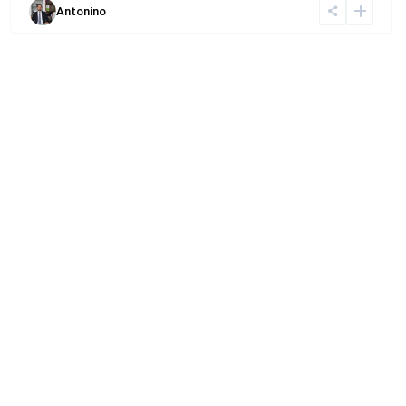
Antonino
Tipologie
Bilocale
(28)
Quadrilocale
(20)
Trilocale
(58)