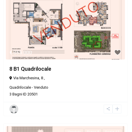
€ 355.000
8 B1 Quadrilocale
Via Marchesina, 8 ,
Quadrilocale
-
Venduto
3
Bagni
·
ID
20501
Venduto
Piano 8
Scala A3