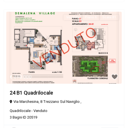
Venduto
Piano 6
Scala B1
€ 390.000
24 B1 Quadrilocale
Via Marchesina, 8 Trezzano Sul Naviglio ,
Quadrilocale
-
Venduto
3
Bagni
·
ID
20519