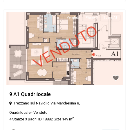
Venduto
Piano 3
Scala A1
9 A1 Quadrilocale
Trezzano sul Naviglio Via Marchesina 8,
Quadrilocale
-
Venduto
2
4
Stanze
·
3
Bagni
·
ID
18882
·
Size
149 m