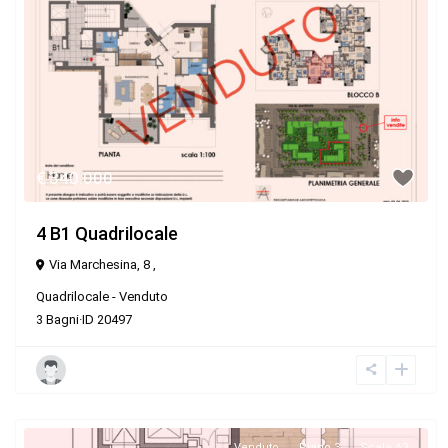
€ 340.000
4 B1 Quadrilocale
Via Marchesina, 8 ,
Quadrilocale
-
Venduto
3
Bagni
·
ID
20497
Venduto
Piano 3
Scala A3