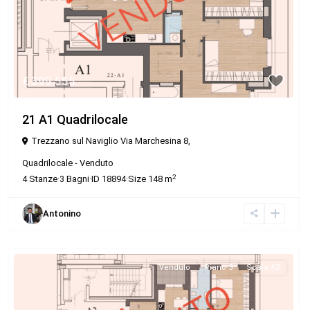
€ 399.555
21 A1 Quadrilocale
Trezzano sul Naviglio Via Marchesina 8,
Quadrilocale
-
Venduto
2
4
Stanze
·
3
Bagni
·
ID
18894
·
Size
148 m
Antonino
Venduto
Piano 3
Scala A2