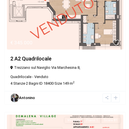
€ 345.000
2 A2 Quadrilocale
Trezzano sul Naviglio Via Marchesina 8,
Quadrilocale
-
Venduto
2
4
Stanze
·
2
Bagni
·
ID
18400
·
Size
149 m
Antonino
Venduto
Piano 1
Scala B1