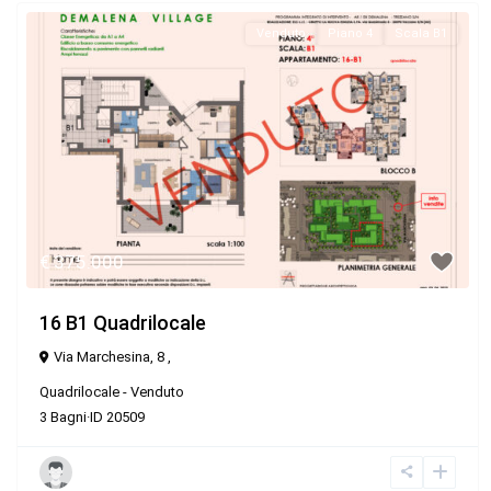
Venduto
Piano 4
Scala B1
€ 375.000
16 B1 Quadrilocale
Via Marchesina, 8 ,
Quadrilocale
-
Venduto
3
Bagni
·
ID
20509