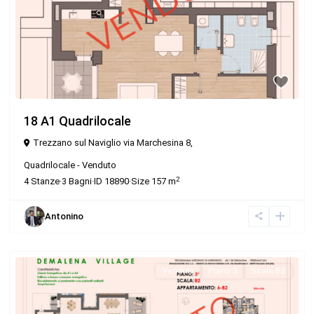
18 A1 Quadrilocale
Trezzano sul Naviglio via Marchesina 8,
Quadrilocale
-
Venduto
2
4
Stanze
·
3
Bagni
·
ID
18890
·
Size
157 m
Antonino
Venduto
Piano 3
Scala B2