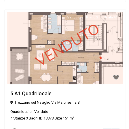
Venduto
Piano 2
Scala A1
5 A1 Quadrilocale
Trezzano sul Naviglio Via Marchesina 8,
Quadrilocale
-
Venduto
2
4
Stanze
·
3
Bagni
·
ID
18878
·
Size
151 m