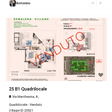
Antonino
Venduto
Piano 7
Scala B1
€ 425.000
25 B1 Quadrilocale
Demalena Village, nuovo complesso residenziale in via
Via Marchesina, 8 ,
Marchesina 8 Trezzano sul Naviglio
Quadrilocale
-
Venduto
3
Bagni
·
ID
20521