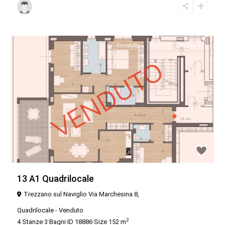
Venduto
Piano 4
Scala A1
iHome Real Estate
Via G. Garibaldi 7
13 A1 Quadrilocale
0243115458
Trezzano sul Naviglio Via Marchesina 8,
info@ihomeitalia.it
iHome
Quadrilocale
-
Venduto
2
4
Stanze
·
3
Bagni
·
ID
18886
·
Size
152 m