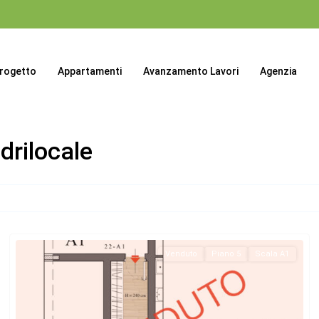
progetto
Appartamenti
Avanzamento Lavori
Agenzia
drilocale
Venduto
Piano 5
Scala A1