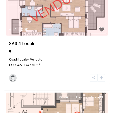
€ 415.000
8A3 4 Locali
Quadrilocale
-
Venduto
2
ID
21765
·
Size
148 m
Venduto
Piano 1
Scala A2