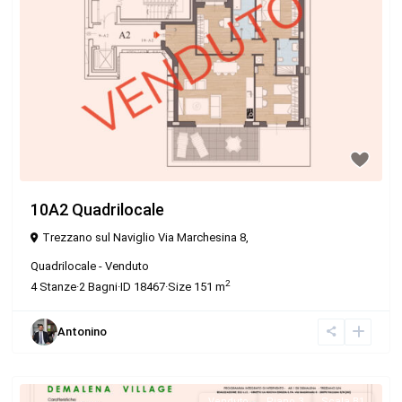
10A2 Quadrilocale
Trezzano sul Naviglio Via Marchesina 8,
Quadrilocale
-
Venduto
2
4
Stanze
·
2
Bagni
·
ID
18467
·
Size
151 m
Antonino
Venduto
Piano 3
Scala B1