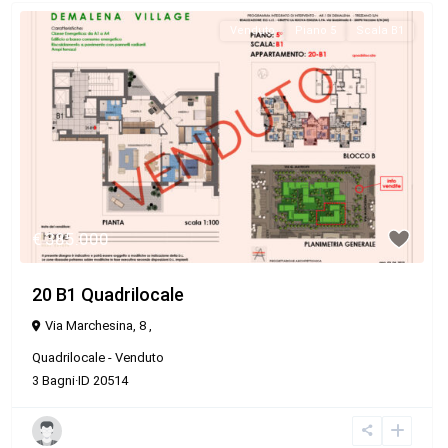
Venduto
Piano 5
Scala B1
€ 385.000
20 B1 Quadrilocale
Via Marchesina, 8 ,
Quadrilocale
-
Venduto
3
Bagni
·
ID
20514