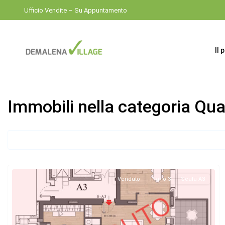
Ufficio Vendite – Su Appuntamento
Il 
Immobili nella categoria Qua
Venduto
Piano 3
Scala A3