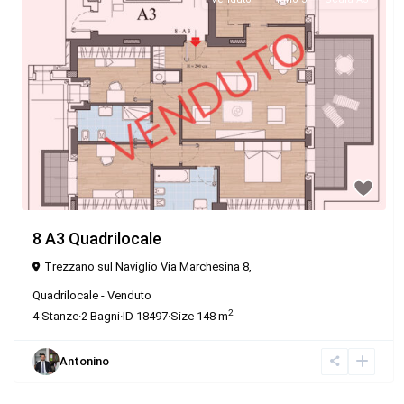
8 A3 Quadrilocale
Trezzano sul Naviglio Via Marchesina 8,
Quadrilocale
-
Venduto
2
4
Stanze
·
2
Bagni
·
ID
18497
·
Size
148 m
Antonino