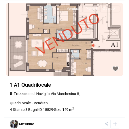
Venduto
Piano 1
Scala A1
1 A1 Quadrilocale
Trezzano sul Naviglio Via Marchesina 8,
Quadrilocale
-
Venduto
2
4
Stanze
·
3
Bagni
·
ID
18829
·
Size
149 m
Antonino