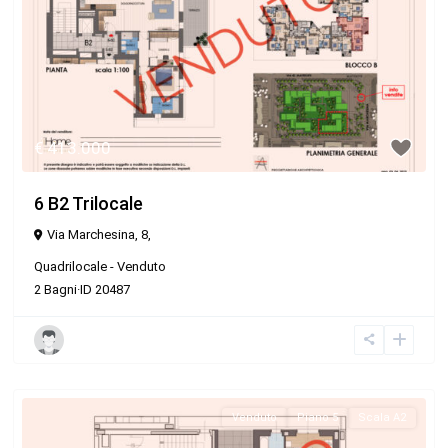
€ 413.000
6 B2 Trilocale
Via Marchesina, 8,
Quadrilocale
-
Venduto
2
Bagni
·
ID
20487
Venduto
Piano 5
Scala A2