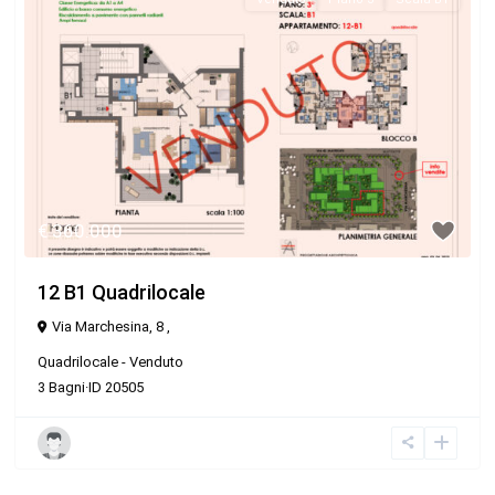
€ 360.000
12 B1 Quadrilocale
Via Marchesina, 8 ,
Quadrilocale
-
Venduto
3
Bagni
·
ID
20505