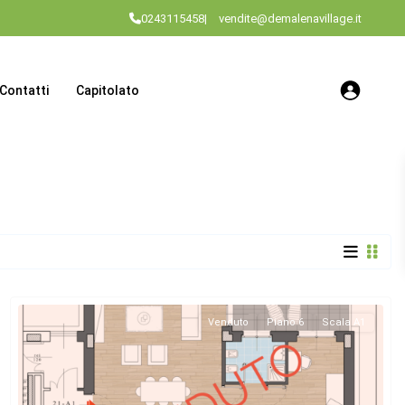
0243115458
|
vendite@demalenavillage.it
Contatti
Capitolato
Venduto
Piano 6
Scala A1