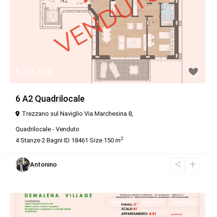
€ 351.026
6 A2 Quadrilocale
Trezzano sul Naviglio Via Marchesina 8,
Quadrilocale
-
Venduto
2
4
Stanze
·
2
Bagni
·
ID
18461
·
Size
150 m
Antonino
Venduto
Piano 2
Scala B1