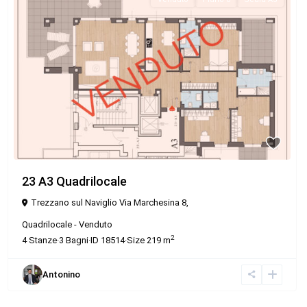
23 A3 Quadrilocale
Trezzano sul Naviglio Via Marchesina 8,
Quadrilocale
-
Venduto
2
4
Stanze
·
3
Bagni
·
ID
18514
·
Size
219 m
Antonino