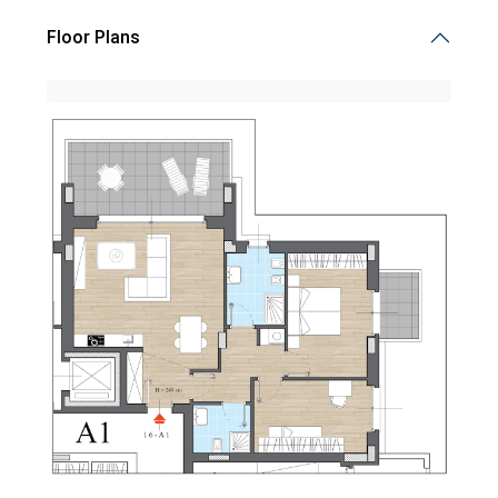
Floor Plans
Demalena Village, nuovo complesso residenziale in via
Marchesina 8 Trezzano sul Naviglio
iHome Real Estate
Via G. Garibaldi 7
0243115458
info@ihomeitalia.it
iHome
Tipologie
Bilocale
(28)
Quadrilocale
(20)
Trilocale
(58)