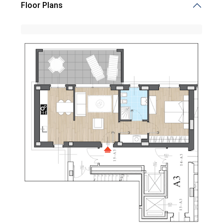
Floor Plans
Demalena Village, nuovo complesso residenziale in via
Marchesina 8 Trezzano sul Naviglio
iHome Real Estate
Via G. Garibaldi 7
0243115458
info@ihomeitalia.it
iHome
Tipologie
Bilocale
(28)
Quadrilocale
(20)
Trilocale
(58)