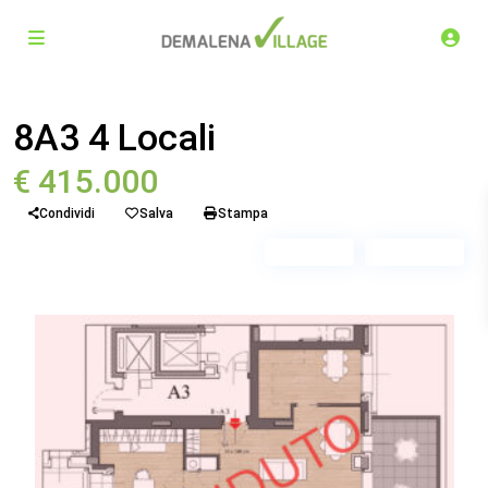
Venduto
Quadrilocale
8A3 4 Locali
€ 415.000
Condividi
Salva
Stampa
Piano 3
Scala A3