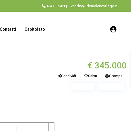
0243115458
|
vendite@demalenavillage.it
Contatti
Capitolato
€ 345.000
Condividi
Salva
Stampa
Piano 1
Scala A2