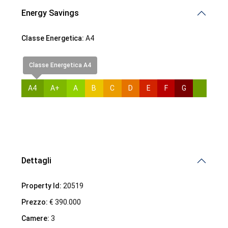
Energy Savings
Classe Energetica:
A4
Classe Energetica A4
A4
A+
A
B
C
D
E
F
G
Dettagli
Property Id:
20519
Prezzo:
€ 390.000
Camere:
3