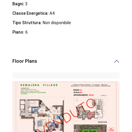
Bagni:
3
Classe Energetica:
A4
Tipo Struttura:
Non disponibile
Piano:
6
Demalena Village, nuovo complesso residenziale in via
Marchesina 8 Trezzano sul Naviglio
Floor Plans
iHome Real Estate
Via G. Garibaldi 7
0243115458
info@ihomeitalia.it
iHome
Tipologie
Bilocale
(28)
Quadrilocale
(20)