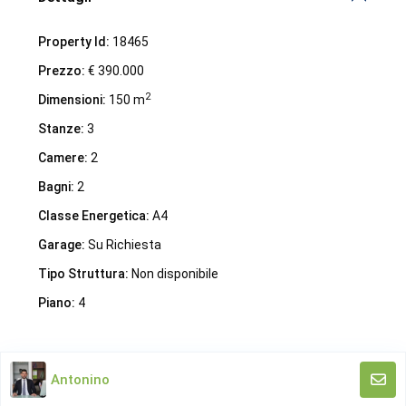
iHome Real Estate
Property Id:
18465
Prezzo:
€ 390.000
Via G. Garibaldi 7
0243115458
2
Dimensioni:
150 m
info@ihomeitalia.it
Stanze:
3
iHome
Camere:
2
Tipologie
Bagni:
2
Bilocale
(28)
Classe Energetica:
A4
Quadrilocale
(20)
Garage:
Su Richiesta
Trilocale
(58)
Tipo Struttura:
Non disponibile
Piano:
4
© 2019 - 2022 iHome Real Estate - Powered by nsai web
agency
Antonino
Privacy Policy