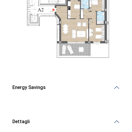
Energy Savings
Demalena Village, nuovo complesso residenziale in via
Marchesina 8 Trezzano sul Naviglio
Dettagli
iHome Real Estate