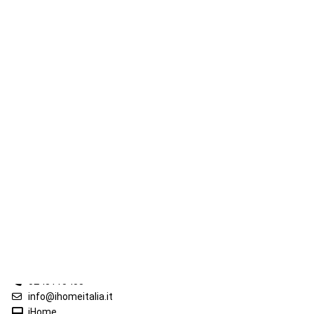
iHome Real Estate
Via G. Garibaldi 7
0243115458
info@ihomeitalia.it
iHome