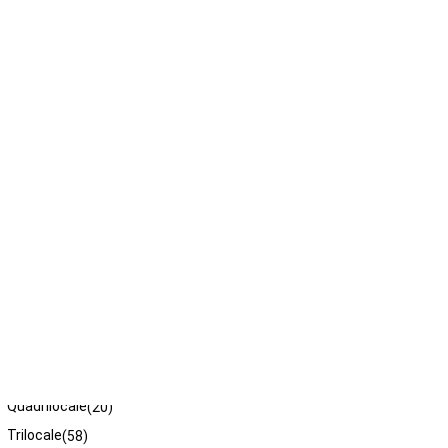
Tipologie
Bilocale
(28)
Quadrilocale
(20)
Trilocale
(58)