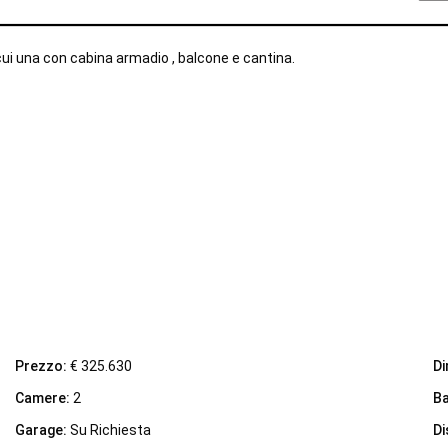
cui una con cabina armadio , balcone e cantina.
iHome Real Estate
Prezzo:
€ 325.630
Di
Via G. Garibaldi 7
Camere:
2
Ba
0243115458
info@ihomeitalia.it
Garage:
Su Richiesta
Di
iHome