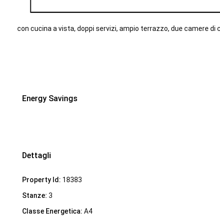
con cucina a vista, doppi servizi, ampio terrazzo, due camere di 
Energy Savings
Dettagli
Property Id:
18383
Stanze:
3
Demalena Village, nuovo complesso residenziale in via
Classe Energetica:
A4
Marchesina 8 Trezzano sul Naviglio