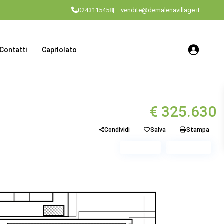
0243115458
|
vendite@demalenavillage.it
Contatti
Capitolato
€ 325.630
Condividi
Salva
Stampa
Piano 1
Scala A2