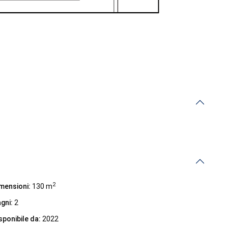
Tipologie
2
mensioni:
130 m
Bilocale
(28)
gni:
2
Quadrilocale
(20)
sponibile da:
2022
Trilocale
(58)