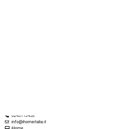
iHome Real Estate
Via G. Garibaldi 7
0243115458
info@ihomeitalia.it
iHome