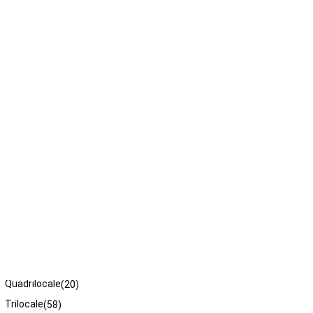
Tipologie
Bilocale
(28)
Quadrilocale
(20)
Trilocale
(58)