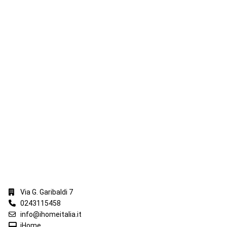
iHome Real Estate
Via G. Garibaldi 7
0243115458
info@ihomeitalia.it
iHome