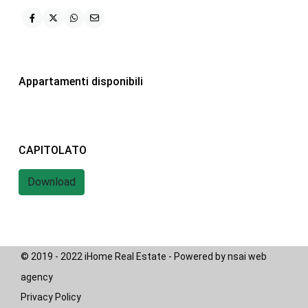
iHome Real Estate
Via G. Garibaldi 7
0243115458
Appartamenti disponibili
info@ihomeitalia.it
iHome
Tipologie
CAPITOLATO
Bilocale
(28)
Quadrilocale
(20)
Download
Trilocale
(58)
© 2019 - 2022 iHome Real Estate - Powered by nsai web
agency
Privacy Policy