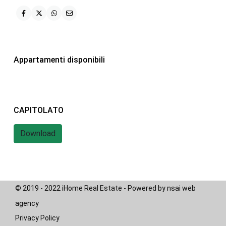
iHome Real Estate
Via G. Garibaldi 7
0243115458
Appartamenti disponibili
info@ihomeitalia.it
iHome
Tipologie
CAPITOLATO
Bilocale
(28)
Quadrilocale
(20)
Download
Trilocale
(58)
© 2019 - 2022 iHome Real Estate - Powered by nsai web
agency
Privacy Policy