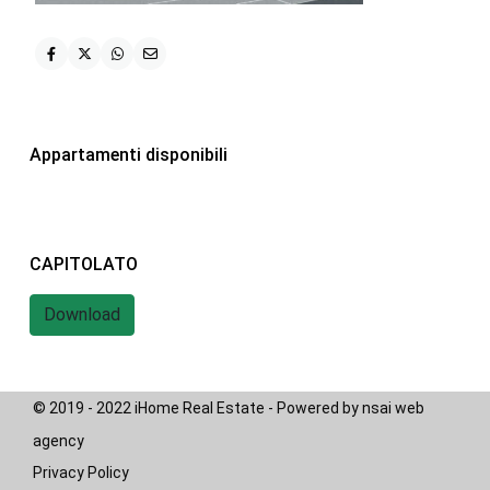
iHome Real Estate
Via G. Garibaldi 7
0243115458
info@ihomeitalia.it
Appartamenti disponibili
iHome
Tipologie
Bilocale
(28)
CAPITOLATO
Quadrilocale
(20)
Download
Trilocale
(58)
© 2019 - 2022 iHome Real Estate - Powered by nsai web
agency
Privacy Policy