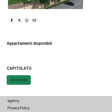
iHome Real Estate
Via G. Garibaldi 7
0243115458
info@ihomeitalia.it
iHome
Appartamenti disponibili
Tipologie
Bilocale
(28)
Quadrilocale
(20)
CAPITOLATO
Trilocale
(58)
Download
© 2019 - 2022 iHome Real Estate - Powered by nsai web
agency
Privacy Policy