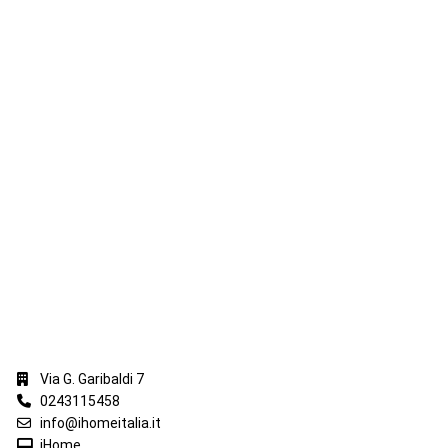
iHome Real Estate
Via G. Garibaldi 7
0243115458
info@ihomeitalia.it
iHome