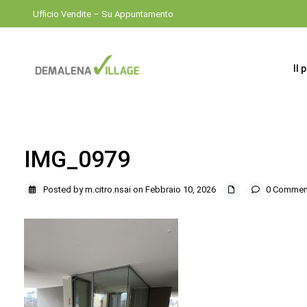
Ufficio Vendite – Su Appuntamento
Il 
IMG_0979
Posted by m.citro.nsai on Febbraio 10, 2026
0 Commen