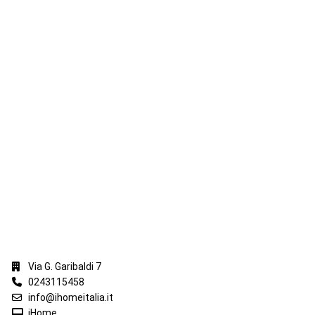
iHome Real Estate
Via G. Garibaldi 7
0243115458
info@ihomeitalia.it
iHome