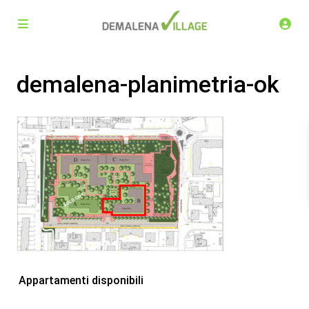
demalena-planimetria-ok
Appartamenti disponibili
Demalena Village, nuovo complesso residenziale in via
Marchesina 8 Trezzano sul Naviglio