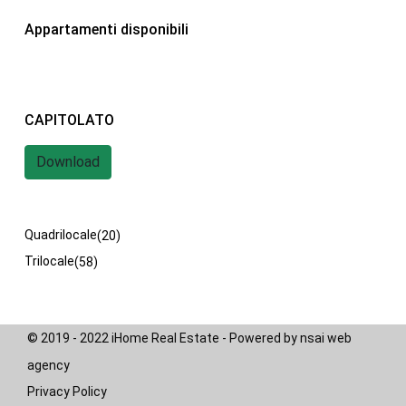
Appartamenti disponibili
iHome Real Estate
Via G. Garibaldi 7
0243115458
info@ihomeitalia.it
CAPITOLATO
iHome
Download
Tipologie
Bilocale
(28)
Quadrilocale
(20)
Trilocale
(58)
© 2019 - 2022 iHome Real Estate - Powered by nsai web
agency
Privacy Policy