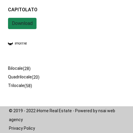
CAPITOLATO
iHome Real Estate
Download
Via G. Garibaldi 7
0243115458
info@ihomeitalia.it
iHome
Tipologie
Bilocale
(28)
Quadrilocale
(20)
Trilocale
(58)
© 2019 - 2022 iHome Real Estate - Powered by nsai web
agency
Privacy Policy