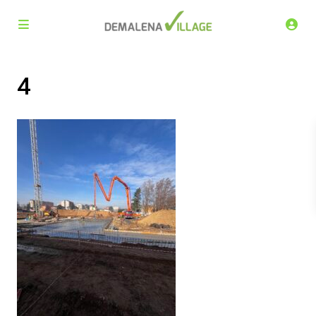
4
Demalena Village, nuovo complesso residenziale in via
Marchesina 8 Trezzano sul Naviglio