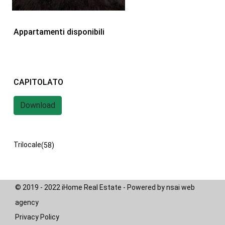
iHome Real Estate
Appartamenti disponibili
Via G. Garibaldi 7
0243115458
info@ihomeitalia.it
iHome
CAPITOLATO
Tipologie
Download
Bilocale
(28)
Quadrilocale
(20)
Trilocale
(58)
© 2019 - 2022 iHome Real Estate - Powered by nsai web
agency
Privacy Policy