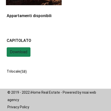
iHome Real Estate
Appartamenti disponibili
Via G. Garibaldi 7
0243115458
info@ihomeitalia.it
iHome
CAPITOLATO
Tipologie
Download
Bilocale
(28)
Quadrilocale
(20)
Trilocale
(58)
© 2019 - 2022 iHome Real Estate - Powered by nsai web
agency
Privacy Policy