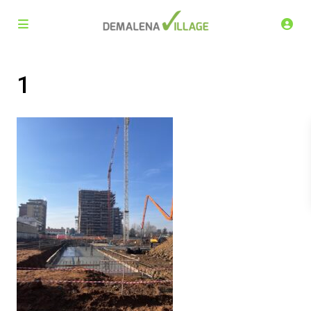
1
Demalena Village, nuovo complesso residenziale in via
Marchesina 8 Trezzano sul Naviglio