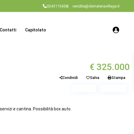
0243115458
|
vendite@demalenavillage.it
Contatti
Capitolato
€ 325.000
Condividi
Salva
Stampa
Piano 3
Scala B3
rvizi e cantina. Possibilità box auto.