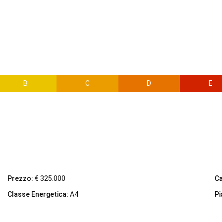
B
C
D
E
Prezzo:
€ 325.000
C
Classe Energetica:
A4
Pi