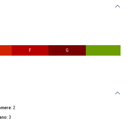
F
G
amere:
2
ano:
3