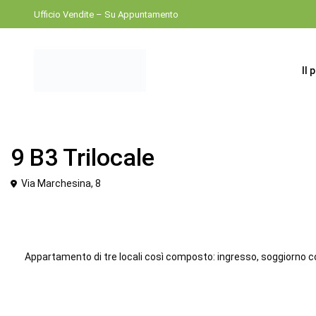
Ufficio Vendite – Su Appuntamento
Il 
Venduto
Trilocale
9 B3 Trilocale
Via Marchesina, 8
Appartamento di tre locali così composto: ingresso, soggiorno con