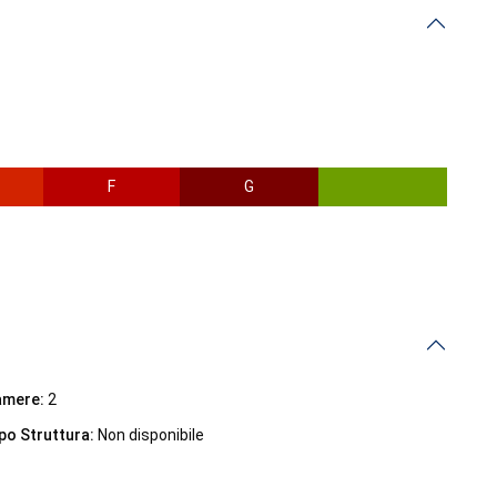
F
G
amere:
2
po Struttura:
Non disponibile