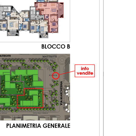
Tipologie
Bilocale
(28)
Quadrilocale
(20)