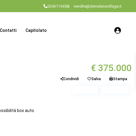
0243115458
|
vendite@demalenavillage.it
Contatti
Capitolato
€ 375.000
Condividi
Salva
Stampa
Piano 4
Scala B2
ssibilità box auto.