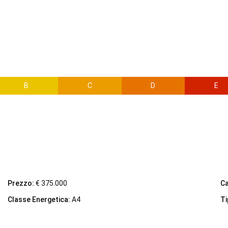
B
C
D
E
Prezzo:
€ 375.000
C
Classe Energetica:
A4
Ti