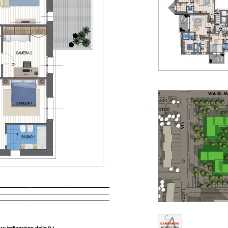
iHome Real Estate
Via G. Garibaldi 7
0243115458