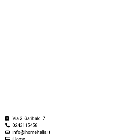
iHome Real Estate
Via G. Garibaldi 7
0243115458
info@ihomeitalia.it
iHome