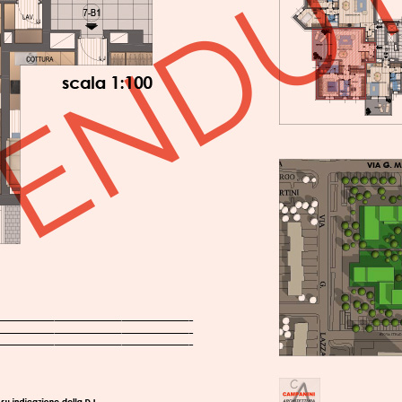
iHome Real Estate
Via G. Garibaldi 7
0243115458