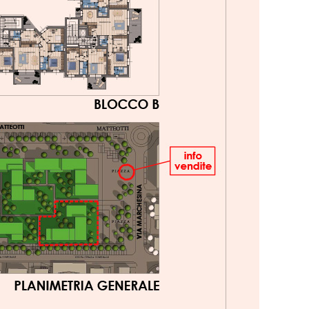
Tipologie
Bilocale
(28)
Quadrilocale
(20)