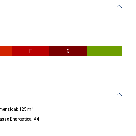
F
G
2
mensioni:
125 m
asse Energetica:
A4