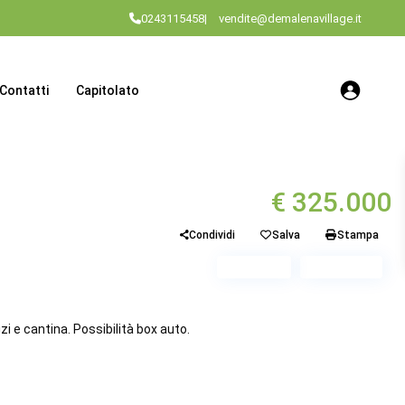
0243115458
|
vendite@demalenavillage.it
Contatti
Capitolato
€ 325.000
Condividi
Salva
Stampa
Piano 2
Scala B1
 e cantina. Possibilità box auto.