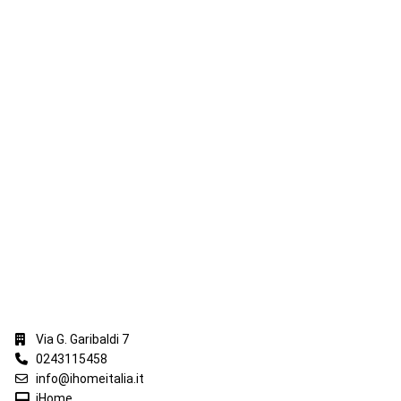
iHome Real Estate
Via G. Garibaldi 7
0243115458
info@ihomeitalia.it
iHome