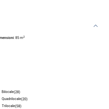
2
mensioni:
85 m
Tipologie
Bilocale
(28)
Quadrilocale
(20)
Trilocale
(58)