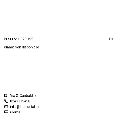
Prezzo:
€ 323.195
Di
Piano:
Non disponibile
iHome Real Estate
Via G. Garibaldi 7
0243115458
info@ihomeitalia.it
iHome