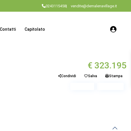
0243115458
|
vendite@demalenavillage.it
Contatti
Capitolato
€ 323.195
Condividi
Salva
Stampa
Piano 1
Scala A3