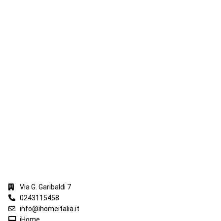
iHome Real Estate
Via G. Garibaldi 7
0243115458
info@ihomeitalia.it
iHome