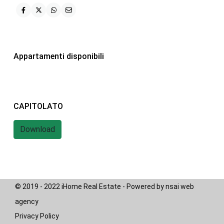
iHome Real Estate
Via G. Garibaldi 7
0243115458
Appartamenti disponibili
info@ihomeitalia.it
iHome
Tipologie
CAPITOLATO
Bilocale
(28)
Download
Quadrilocale
(20)
Trilocale
(58)
© 2019 - 2022 iHome Real Estate - Powered by nsai web
agency
Privacy Policy