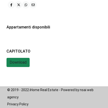
iHome Real Estate
Via G. Garibaldi 7
0243115458
Appartamenti disponibili
info@ihomeitalia.it
iHome
Tipologie
CAPITOLATO
Bilocale
(28)
Download
Quadrilocale
(20)
Trilocale
(58)
© 2019 - 2022 iHome Real Estate - Powered by nsai web
agency
Privacy Policy