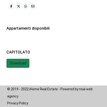
iHome Real Estate
Via G. Garibaldi 7
0243115458
Appartamenti disponibili
info@ihomeitalia.it
iHome
Tipologie
CAPITOLATO
Bilocale
(28)
Quadrilocale
(20)
Download
Trilocale
(58)
© 2019 - 2022 iHome Real Estate - Powered by nsai web
agency
Privacy Policy