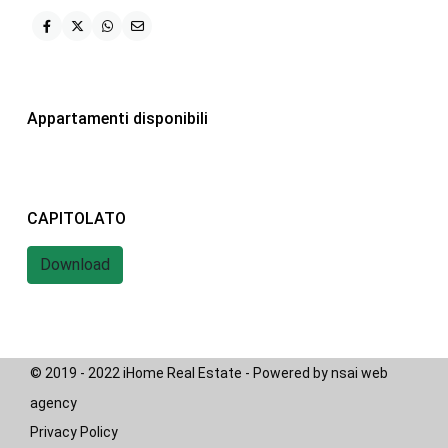
iHome Real Estate
Via G. Garibaldi 7
0243115458
Appartamenti disponibili
info@ihomeitalia.it
iHome
Tipologie
CAPITOLATO
Bilocale
(28)
Quadrilocale
(20)
Download
Trilocale
(58)
© 2019 - 2022 iHome Real Estate - Powered by nsai web
agency
Privacy Policy