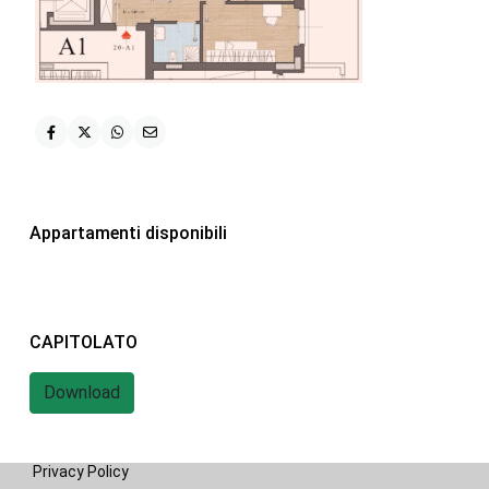
iHome Real Estate
Via G. Garibaldi 7
0243115458
info@ihomeitalia.it
iHome
Tipologie
Appartamenti disponibili
Bilocale
(28)
Quadrilocale
(20)
Trilocale
(58)
CAPITOLATO
Download
© 2019 - 2022 iHome Real Estate - Powered by nsai web
agency
Privacy Policy