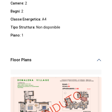
Camere:
2
Bagni:
2
Classe Energetica:
A4
Tipo Struttura:
Non disponibile
Piano:
1
Demalena Village, nuovo complesso residenziale in via
Marchesina 8 Trezzano sul Naviglio
Floor Plans
iHome Real Estate
Via G. Garibaldi 7
0243115458
info@ihomeitalia.it
iHome
Tipologie