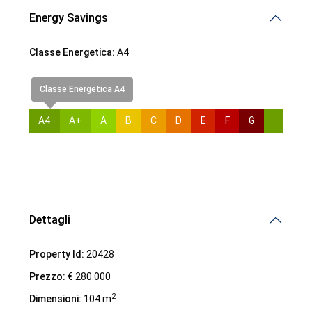
Energy Savings
Classe Energetica:
A4
Classe Energetica A4
A4
A+
A
B
C
D
E
F
G
Dettagli
Property Id:
20428
Prezzo:
€ 280.000
2
Dimensioni:
104 m