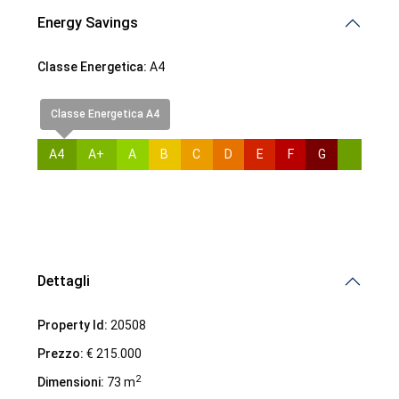
Energy Savings
Classe Energetica:
A4
Classe Energetica A4
A4
A+
A
B
C
D
E
F
G
Dettagli
Property Id:
20508
Prezzo:
€ 215.000
2
Dimensioni:
73 m