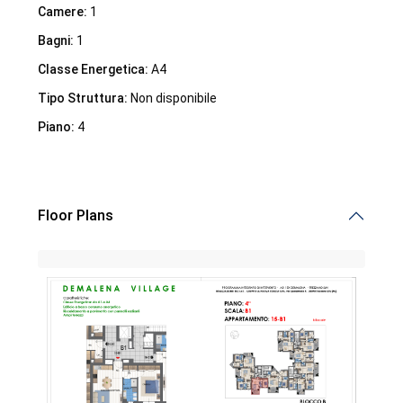
Camere:
1
Bagni:
1
Classe Energetica:
A4
Tipo Struttura:
Non disponibile
Piano:
4
Demalena Village, nuovo complesso residenziale in via
Marchesina 8 Trezzano sul Naviglio
Floor Plans
iHome Real Estate
Via G. Garibaldi 7
0243115458
info@ihomeitalia.it
iHome
Tipologie