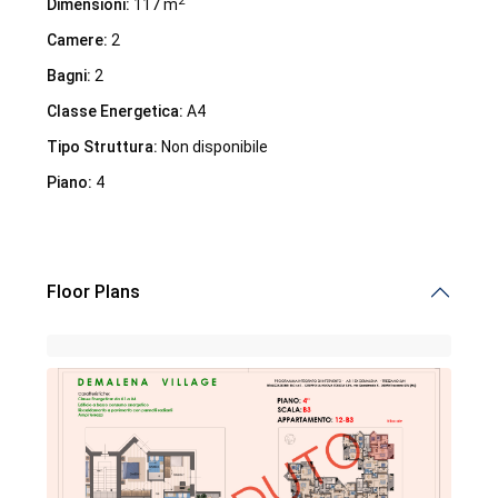
2
Dimensioni:
117 m
Camere:
2
Bagni:
2
Classe Energetica:
A4
Tipo Struttura:
Non disponibile
Piano:
4
Demalena Village, nuovo complesso residenziale in via
Marchesina 8 Trezzano sul Naviglio
Floor Plans
iHome Real Estate
Via G. Garibaldi 7
0243115458
info@ihomeitalia.it
iHome
Tipologie