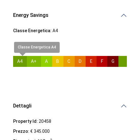
Energy Savings
Classe Energetica:
A4
Classe Energetica A4
A4
A+
A
B
C
D
E
F
G
Dettagli
Property Id:
20458
Prezzo:
€ 345.000