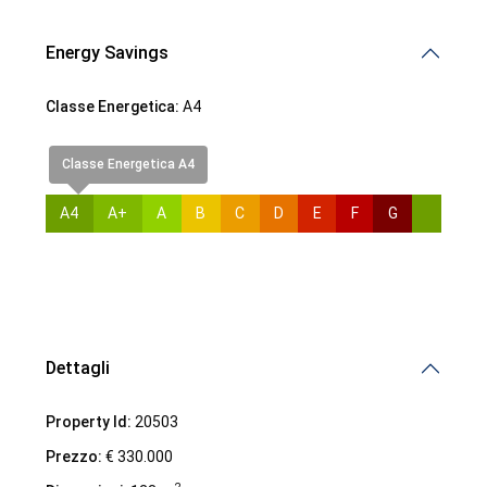
Energy Savings
Classe Energetica:
A4
Classe Energetica A4
A4
A+
A
B
C
D
E
F
G
Demalena Village, nuovo complesso residenziale in via
Marchesina 8 Trezzano sul Naviglio
iHome Real Estate
Dettagli
Via G. Garibaldi 7
0243115458
Property Id:
20503
info@ihomeitalia.it
Prezzo:
€ 330.000
iHome