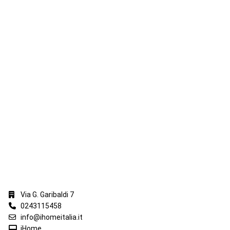
iHome Real Estate
Via G. Garibaldi 7
0243115458
info@ihomeitalia.it
iHome