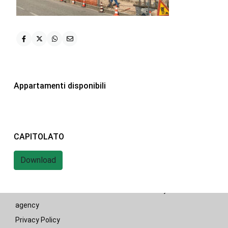
iHome Real Estate
Via G. Garibaldi 7
0243115458
info@ihomeitalia.it
iHome
Appartamenti disponibili
Tipologie
Bilocale
(28)
Quadrilocale
(20)
CAPITOLATO
Trilocale
(58)
Download
© 2019 - 2022 iHome Real Estate - Powered by nsai web
agency
Privacy Policy