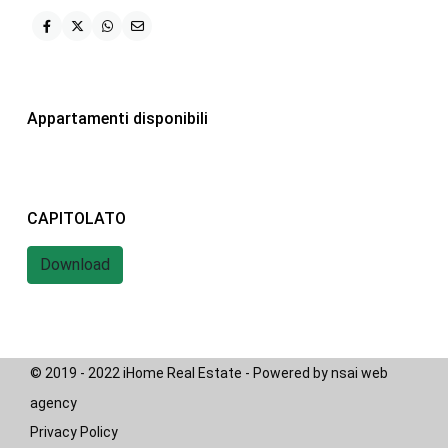
iHome Real Estate
Via G. Garibaldi 7
0243115458
Appartamenti disponibili
info@ihomeitalia.it
iHome
Tipologie
CAPITOLATO
Bilocale
(28)
Quadrilocale
(20)
Download
Trilocale
(58)
© 2019 - 2022 iHome Real Estate - Powered by nsai web
agency
Privacy Policy