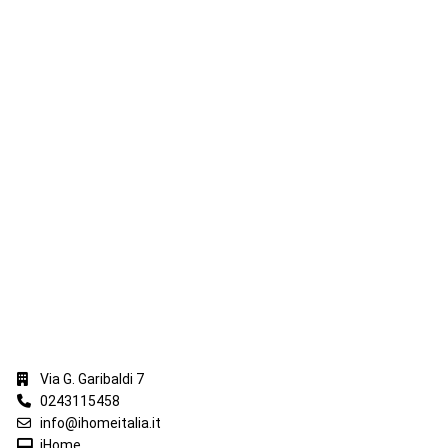
iHome Real Estate
Via G. Garibaldi 7
0243115458
info@ihomeitalia.it
iHome