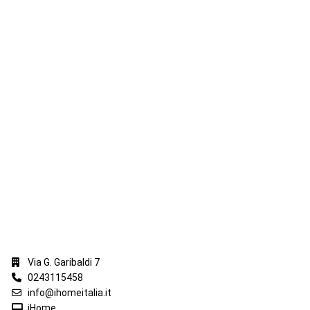
iHome Real Estate
Via G. Garibaldi 7
0243115458
info@ihomeitalia.it
iHome