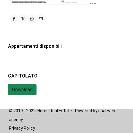
iHome Real Estate
Via G. Garibaldi 7
0243115458
info@ihomeitalia.it
iHome
Appartamenti disponibili
Tipologie
Bilocale
(28)
CAPITOLATO
Quadrilocale
(20)
Trilocale
(58)
Download
© 2019 - 2022 iHome Real Estate - Powered by nsai web
agency
Privacy Policy