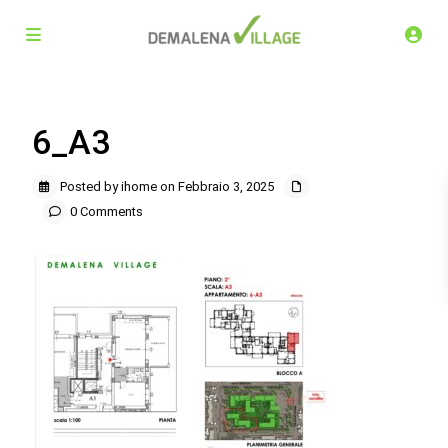
6_A3
Posted by ihome on Febbraio 3, 2025
0 Comments
Demalena Village, nuovo complesso residenziale in via
Marchesina 8 Trezzano sul Naviglio