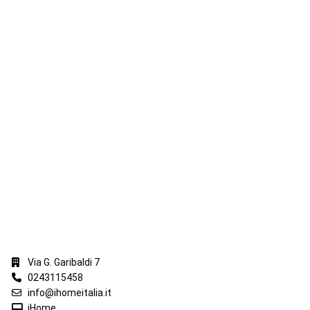
iHome Real Estate
Via G. Garibaldi 7
0243115458
info@ihomeitalia.it
iHome